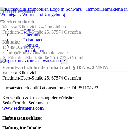
Impressum
Vertreten durch:
Vanessa Klimavicius – Immobilien
Home
Friedrich-Ebert-Straße 25, 67574 Osthofen
Über uns
Leistungen
Kontakt:
Kontakt
T: +49 162 9092646
Immobilien
E: info@klimavicius-immobilien.de
A: Friedrich-Ebert-Straße 25,
67574 Osthofen
X
Verantwortlich für den Inhalt nach § 18 Abs. 2 MStV:
Vanessa Klimavicius
Friedrich-Ebert-Straße 25, 67574 Osthofen
Umsatzsteueridentifikationsnummer : DE351104223
Konzeption & Umsetzung der Website:
Seda Öztürk | Sedrament
www.sedrament.com
Haftungsausschluss:
Haftung für Inhalte